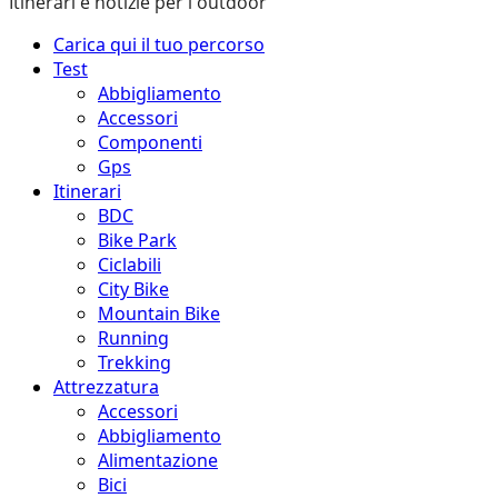
Itinerari e notizie per l'outdoor
Menu
Carica qui il tuo percorso
principale
Test
Abbigliamento
Accessori
Componenti
Gps
Itinerari
BDC
Bike Park
Ciclabili
City Bike
Mountain Bike
Running
Trekking
Attrezzatura
Accessori
Abbigliamento
Alimentazione
Bici