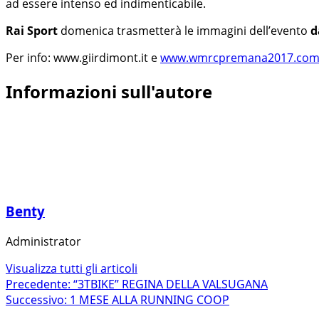
ad essere intenso ed indimenticabile.
Rai Sport
domenica trasmetterà le immagini dell’evento
d
Per info: www.giirdimont.it e
www.wmrcpremana2017.co
Informazioni sull'autore
Benty
Administrator
Visualizza tutti gli articoli
Navigazione
Precedente:
“3TBIKE” REGINA DELLA VALSUGANA
Successivo:
1 MESE ALLA RUNNING COOP
articolo