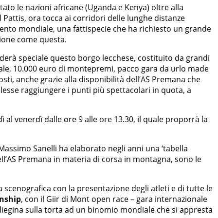
ato le nazioni africane (Uganda e Kenya) oltre alla
Pattis, ora tocca ai corridori delle lunghe distanze
ento mondiale, una fattispecie che ha richiesto un grande
asione come questa.
derà speciale questo borgo lecchese, costituito da grandi
ndiale, 10.000 euro di montepremi, pacco gara da urlo made
 costi, anche grazie alla disponibilità dell’AS Premana che
volesse raggiungere i punti più spettacolari in quota, a
al venerdì dalle ore 9 alle ore 13.30, il quale proporrà la
Massimo Sanelli ha elaborato negli anni una ‘tabella
ell’AS Premana in materia di corsa in montagna, sono le
 scenografica con la presentazione degli atleti e di tutte le
nship
, con il Giir di Mont open race – gara internazionale
ciliegina sulla torta ad un binomio mondiale che si appresta