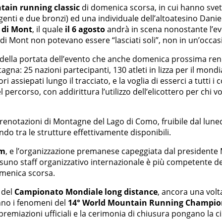
ain running classic
di domenica scorsa, in cui hanno svett
ti e due bronzi) ed una individuale dell’altoatesino Daniel 
r di Mont
, il quale
il 6 agosto
andrà in scena nonostante l’ev
ir di Mont non potevano essere “lasciati soli”, non in un’occ
a della portata dell’evento che anche domenica prossima ren
agna: 25 nazioni partecipanti, 130 atleti in lizza per il mo
ri assiepati lungo il tracciato, e la voglia di esserci a tutti i
l percorso, con addirittura l’utilizzo dell’elicottero per chi 
renotazioni di Montagne del Lago di Como, fruibile dal lunedì 
do tra le strutture effettivamente disponibili.
km
, e l’organizzazione premanese capeggiata dal presidente 
ssuno staff organizzativo internazionale è più competente d
omenica scorsa.
 del
Campionato Mondiale long distance
, ancora una volta
nno i fenomeni del
14° World Mountain Running Champio
 premiazioni ufficiali e la cerimonia di chiusura pongano la 