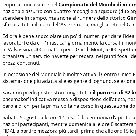
Dopo la conclusione del
Campionato del Mondo di mount
nazionale azzurra con quattro medaglie a squadre (due argen
scendere in campo, ma anche ai runners dello storico
Gii
sforzo a tutto il team dell’AS Premana, ma gli atleti del Gi
Ed ora è bene snocciolare un po’ di numeri per dare l’ide
lavoratori e da chi “mastica” giornalmente la corsa in mont
in Valsassina, 400 amatori per il Giir di Mont, 5.000 spettato
organizza un servizio navette per recarsi nei punti focali de
prezzi contenuti.
In occasione del Mondiale è inoltre attivo il Centro Unico P
sistemazione più adatta alle esigenze di ognuno, selezionan
Saranno predisposti ristori lungo tutto
il percorso di 32 
pacemaker’ indicativa messa a disposizione dell’atleta, ne
parole di chi per la prima volta ha corso in queste zone d
Sabato 5 agosto alle ore 17 ci sarà la cerimonia d’apertura
nazioni partecipanti, mentre domenica alle ore 8 scattera
FIDAL a partire mezz’ora più tardi, prima che alle ore 15 le