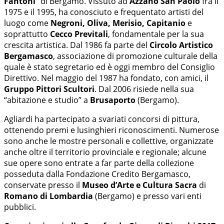
Fantoni
” di Bergamo. Vissuto ad
Azzano San Paolo
fra il
1975 e il 1995, ha conosciuto e frequentato artisti del
luogo come
Negroni, Oliva, Merisio, Capitanio
e
soprattutto
Cecco Previtali
, fondamentale per la sua
crescita artistica. Dal 1986 fa parte del
Circolo Artistico
Bergamasco
, associazione di promozione culturale della
quale è stato segretario ed è oggi membro del Consiglio
Direttivo. Nel maggio del 1987 ha fondato, con amici, il
Gruppo Pittori Scultori
. Dal 2006 risiede nella sua
“abitazione e studio” a
Brusaporto
(Bergamo).
Agliardi ha partecipato a svariati concorsi di pittura,
ottenendo premi e lusinghieri riconoscimenti. Numerose
sono anche le mostre personali e collettive, organizzate
anche oltre il territorio provinciale e regionale; alcune
sue opere sono entrate a far parte della collezione
posseduta dalla Fondazione Credito Bergamasco,
conservate presso il
Museo d’Arte e Cultura Sacra
di
Romano di Lombardia
(Bergamo) e presso vari enti
pubblici.