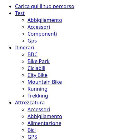
Menu
Carica qui il tuo percorso
principale
Test
Abbigliamento
Accessori
Componenti
Gps
Itinerari
BDC
Bike Park
Ciclabili
City Bike
Mountain Bike
Running
Trekking
Attrezzatura
Accessori
Abbigliamento
Alimentazione
Bici
GPS