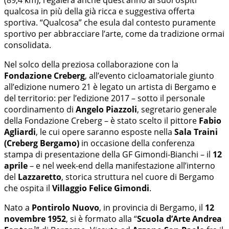
qualcosa in più della già ricca e suggestiva offerta
sportiva. “Qualcosa” che esula dal contesto puramente
sportivo per abbracciare l’arte, come da tradizione ormai
consolidata.
Nel solco della preziosa collaborazione con la
Fondazione Creberg
, all’evento cicloamatoriale giunto
all’edizione numero 21 è legato un artista di Bergamo e
del territorio: per l’edizione 2017 – sotto il personale
coordinamento di
Angelo Piazzoli
, segretario generale
della Fondazione Creberg – è stato scelto il pittore
Fabio
Agliardi
, le cui opere saranno esposte nella
Sala Traini
(Creberg Bergamo)
in occasione della conferenza
stampa di presentazione della GF Gimondi-Bianchi – il
12
aprile
– e nel week-end della manifestazione all’interno
del
Lazzaretto
, storica struttura nel cuore di Bergamo
che ospita il
Villaggio Felice Gimondi
.
Nato a
Pontirolo Nuovo
, in provincia di Bergamo, il
12
novembre 1952
, si è formato alla “
Scuola d’Arte Andrea