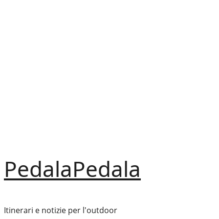
Vai
al
contenuto
PedalaPedala
Itinerari e notizie per l'outdoor