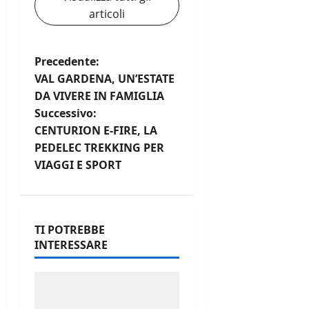
articoli
N
Precedente:
VAL GARDENA, UN’ESTATE
a
DA VIVERE IN FAMIGLIA
Successivo:
v
CENTURION E-FIRE, LA
i
PEDELEC TREKKING PER
VIAGGI E SPORT
g
a
TI POTREBBE
z
INTERESSARE
i
o