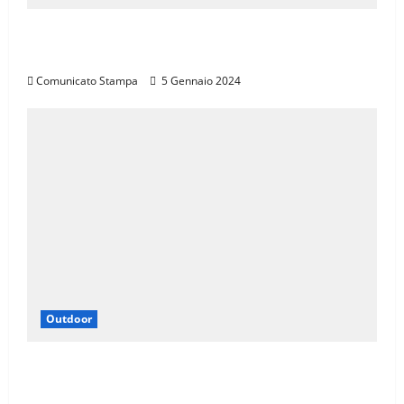
CANNONDALE MOUNTAIN BIKE TOUR
TOSCANA, CALENDARIO 2024
Comunicato Stampa
5 Gennaio 2024
Outdoor
LA SPORTIVA È SPONSOR DI TROFEO SKI
ALP 4 VALLI