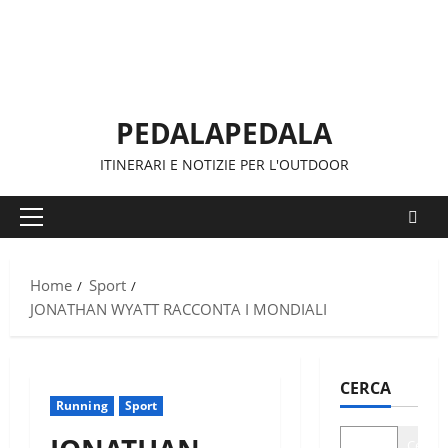
Vai
al
contenuto
PEDALAPEDALA
ITINERARI E NOTIZIE PER L'OUTDOOR
Menu
principale
Home
Sport
JONATHAN WYATT RACCONTA I MONDIALI
CERCA
Running
Sport
Cerca