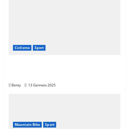
Ciclismo
Sport
Eroica e Ferrarini: Una Partnership per
Promuovere l’Eccellenza Italiana nel
Mondo
Benty
13 Gennaio 2025
Mountain Bike
Sport