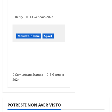
l’Eccellenza Italiana nel
Mondo
Benty
13 Gennaio 2025
Mountain Bike
Sport
CANNONDALE
MOUNTAIN BIKE TOUR
TOSCANA,
CALENDARIO 2024
Comunicato Stampa
5 Gennaio
2024
POTRESTI NON AVER VISTO