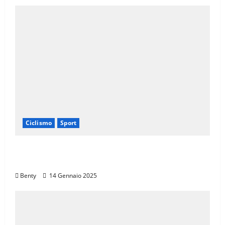
Ciclismo
Sport
Il Giro d’Italia e il Giro Women: Spettacolo
sul Muro di Ca’ del Poggio
Benty
14 Gennaio 2025