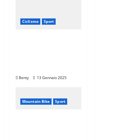
Ciclismo
Sport
Eroica e Ferrarini: Una
Partnership per
Promuovere
l’Eccellenza Italiana nel
Mondo
Benty
13 Gennaio 2025
Mountain Bike
Sport
CANNONDALE
MOUNTAIN BIKE TOUR
TOSCANA,