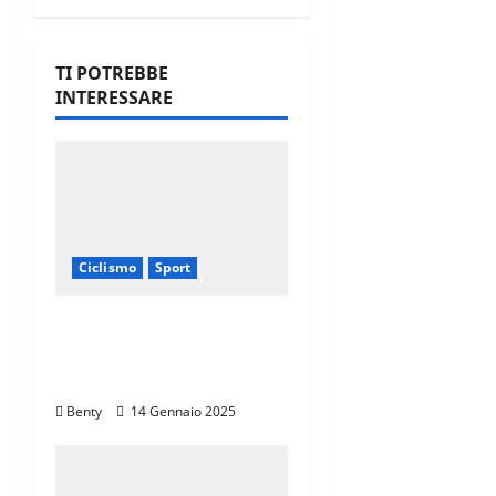
TI POTREBBE
INTERESSARE
Ciclismo
Sport
Il Giro d’Italia e il Giro
Women: Spettacolo sul
Muro di Ca’ del Poggio
Benty
14 Gennaio 2025