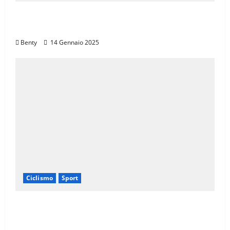
Il Giro d’Italia e il Giro Women: Spettacolo
sul Muro di Ca’ del Poggio
Benty
14 Gennaio 2025
Ciclismo
Sport
Eroica e Ferrarini: Una Partnership per
Promuovere l’Eccellenza Italiana nel