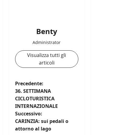
Benty
Administrator
Visualizza tutti gli
articoli
N
Precedente:
36. SETTIMANA
a
CICLOTURISTICA
INTERNAZIONALE
v
Successivo:
i
CARINZIA: sui pedali o
attorno al lago