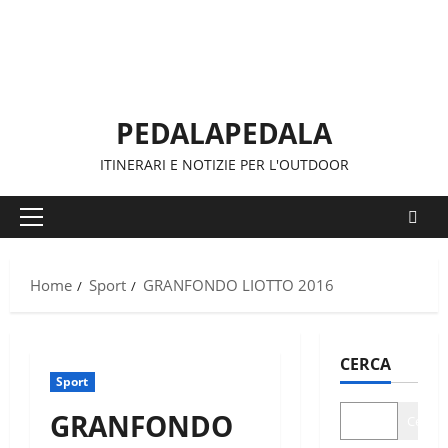
Vai
al
contenuto
PEDALAPEDALA
ITINERARI E NOTIZIE PER L'OUTDOOR
Menu
principale
Home
Sport
GRANFONDO LIOTTO 2016
CERCA
Sport
GRANFONDO
Cerca