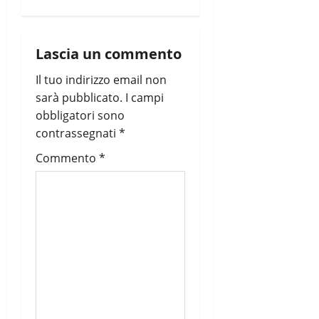
g
a
Lascia un commento
z
Il tuo indirizzo email non
i
sarà pubblicato.
I campi
obbligatori sono
o
contrassegnati
*
n
Commento
*
e
a
r
t
i