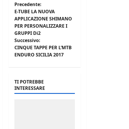
N
Precedente:
E-TUBE LA NUOVA
a
APPLICAZIONE SHIMANO
PER PERSONALIZZARE I
v
GRUPPI Di2
i
Successivo:
CINQUE TAPPE PER L’MTB
g
ENDURO SICILIA 2017
a
z
TI POTREBBE
INTERESSARE
i
o
n
e