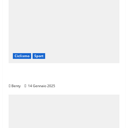
Ciclismo
Sport
Il Giro d’Italia e il Giro Women: Spettacolo
sul Muro di Ca’ del Poggio
Benty
14 Gennaio 2025