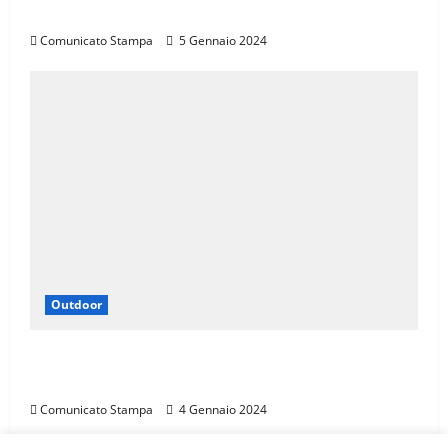
TOSCANA, CALENDARIO 2024
Comunicato Stampa
5 Gennaio 2024
Outdoor
LA SPORTIVA È SPONSOR DI TROFEO SKI
ALP 4 VALLI
Comunicato Stampa
4 Gennaio 2024