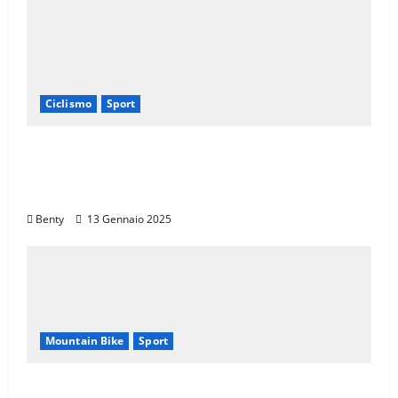
Ciclismo
Sport
Eroica e Ferrarini: Una Partnership per
Promuovere l’Eccellenza Italiana nel
Mondo
Benty
13 Gennaio 2025
Mountain Bike
Sport
CANNONDALE MOUNTAIN BIKE TOUR