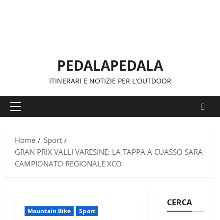
Vai
al
contenuto
PEDALAPEDALA
ITINERARI E NOTIZIE PER L'OUTDOOR
Menu
principale
Home
Sport
GRAN PRIX VALLI VARESINE: LA TAPPA A CUASSO SARÀ
CAMPIONATO REGIONALE XCO
CERCA
Mountain Bike
Sport