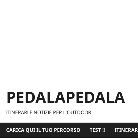
Vai
al
contenuto
PEDALAPEDALA
ITINERARI E NOTIZIE PER L'OUTDOOR
CARICA QUI IL TUO PERCORSO
TEST
ITINERAR