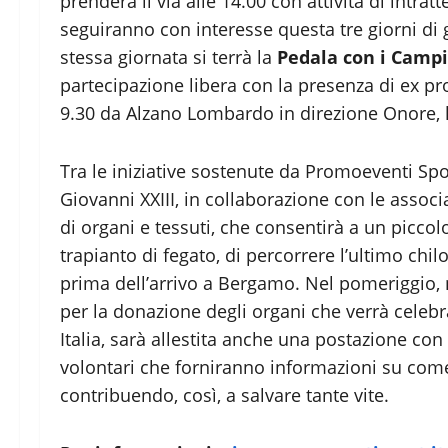
prenderà il via alle 14.00 con attività di intr
seguiranno con interesse questa tre giorni di g
stessa giornata si terrà la
Pedala con i Camp
partecipazione libera con la presenza di ex pr
9.30 da Alzano Lombardo in direzione Onore, lu
Tra le iniziative sostenute da Promoeventi Sp
Giovanni XXIII, in collaborazione con le associ
di organi e tessuti, che consentirà a un piccol
trapianto di fegato, di percorrere l’ultimo ch
prima dell’arrivo a Bergamo. Nel pomeriggio, ne
per la donazione degli organi che verrà celebr
Italia, sarà allestita anche una postazione co
volontari che forniranno informazioni su come
contribuendo, così, a salvare tante vite.