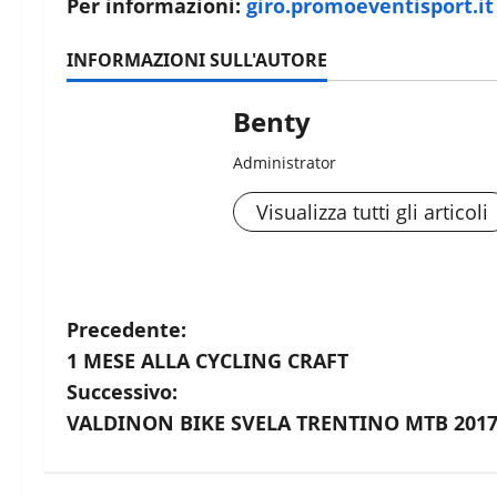
Per informazioni:
giro.promoeventisport.it
INFORMAZIONI SULL'AUTORE
Benty
Administrator
Visualizza tutti gli articoli
N
Precedente:
1 MESE ALLA CYCLING CRAFT
a
Successivo:
v
VALDINON BIKE SVELA TRENTINO MTB 201
i