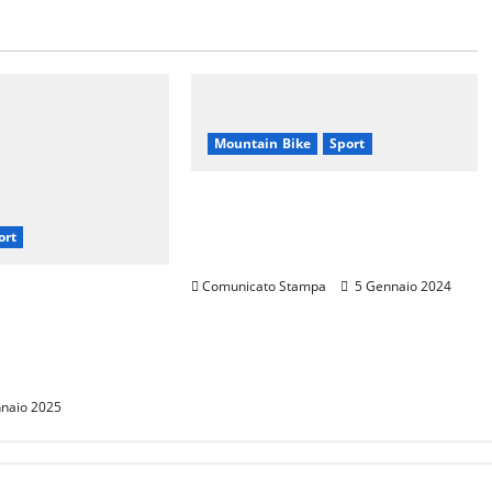
Mountain Bike
Sport
CANNONDALE MOUNTAIN
BIKE TOUR TOSCANA,
ort
CALENDARIO 2024
Comunicato Stampa
5 Gennaio 2024
rarini: Una
p per Promuovere
 Italiana nel
naio 2025