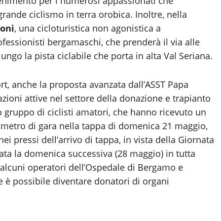
attenimento per i numerosi appassionati che
rande ciclismo in terra orobica. Inoltre, nella
ioni
, una cicloturistica non agonistica a
ofessionisti bergamaschi, che prenderà il via alle
ngo la pista ciclabile che porta in alta Val Seriana.
ort, anche la proposta avanzata dall’ASST Papa
azioni attive nel settore della donazione e trapianto
o gruppo di ciclisti amatori, che hanno ricevuto un
ilometro di gara nella tappa di domenica 21 maggio,
i pressi dell’arrivo di tappa, in vista della Giornata
ata la domenica successiva (28 maggio) in tutta
n alcuni operatori dell’Ospedale di Bergamo e
 è possibile diventare donatori di organi