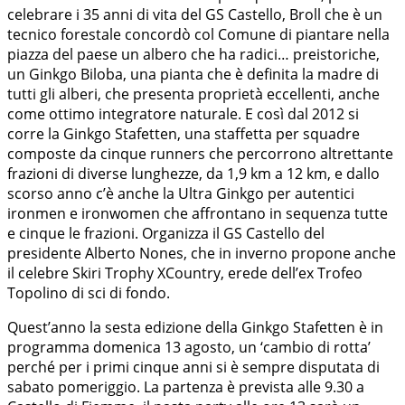
celebrare i 35 anni di vita del GS Castello, Broll che è un
tecnico forestale concordò col Comune di piantare nella
piazza del paese un albero che ha radici… preistoriche,
un Ginkgo Biloba, una pianta che è definita la madre di
tutti gli alberi, che presenta proprietà eccellenti, anche
come ottimo integratore naturale. E così dal 2012 si
corre la Ginkgo Stafetten, una staffetta per squadre
composte da cinque runners che percorrono altrettante
frazioni di diverse lunghezze, da 1,9 km a 12 km, e dallo
scorso anno c’è anche la Ultra Ginkgo per autentici
ironmen e ironwomen che affrontano in sequenza tutte
e cinque le frazioni. Organizza il GS Castello del
presidente Alberto Nones, che in inverno propone anche
il celebre Skiri Trophy XCountry, erede dell’ex Trofeo
Topolino di sci di fondo.
Quest’anno la sesta edizione della Ginkgo Stafetten è in
programma domenica 13 agosto, un ‘cambio di rotta’
perché per i primi cinque anni si è sempre disputata di
sabato pomeriggio. La partenza è prevista alle 9.30 a