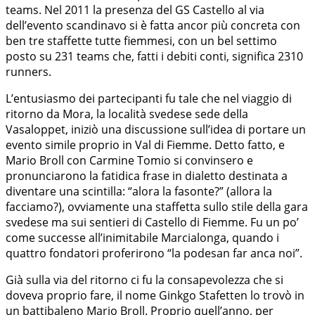
teams. Nel 2011 la presenza del GS Castello al via
dell’evento scandinavo si è fatta ancor più concreta con
ben tre staffette tutte fiemmesi, con un bel settimo
posto su 231 teams che, fatti i debiti conti, significa 2310
runners.
L’entusiasmo dei partecipanti fu tale che nel viaggio di
ritorno da Mora, la località svedese sede della
Vasaloppet, iniziò una discussione sull’idea di portare un
evento simile proprio in Val di Fiemme. Detto fatto, e
Mario Broll con Carmine Tomio si convinsero e
pronunciarono la fatidica frase in dialetto destinata a
diventare una scintilla: “alora la fasonte?” (allora la
facciamo?), ovviamente una staffetta sullo stile della gara
svedese ma sui sentieri di Castello di Fiemme. Fu un po’
come successe all’inimitabile Marcialonga, quando i
quattro fondatori proferirono “la podesan far anca noi”.
Già sulla via del ritorno ci fu la consapevolezza che si
doveva proprio fare, il nome Ginkgo Stafetten lo trovò in
un battibaleno Mario Broll. Proprio quell’anno, per