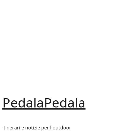
Vai
al
contenuto
PedalaPedala
Itinerari e notizie per l'outdoor