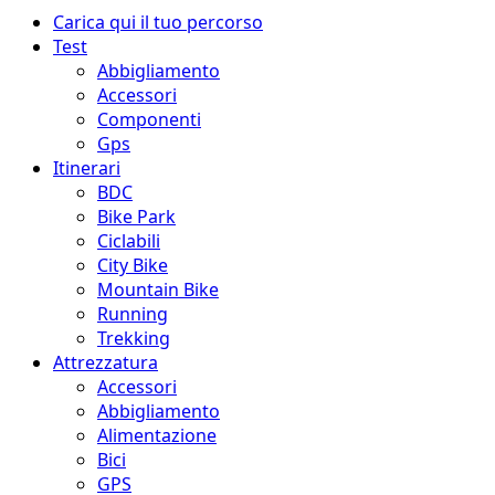
Menu
Carica qui il tuo percorso
principale
Test
Abbigliamento
Accessori
Componenti
Gps
Itinerari
BDC
Bike Park
Ciclabili
City Bike
Mountain Bike
Running
Trekking
Attrezzatura
Accessori
Abbigliamento
Alimentazione
Bici
GPS