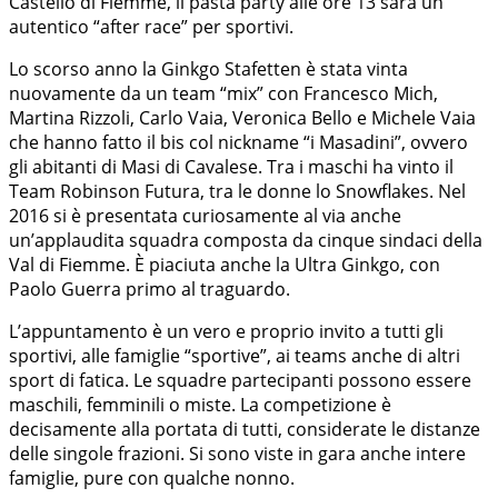
Castello di Fiemme, il pasta party alle ore 13 sarà un
autentico “after race” per sportivi.
Lo scorso anno la Ginkgo Stafetten è stata vinta
nuovamente da un team “mix” con Francesco Mich,
Martina Rizzoli, Carlo Vaia, Veronica Bello e Michele Vaia
che hanno fatto il bis col nickname “i Masadini”, ovvero
gli abitanti di Masi di Cavalese. Tra i maschi ha vinto il
Team Robinson Futura, tra le donne lo Snowflakes. Nel
2016 si è presentata curiosamente al via anche
un’applaudita squadra composta da cinque sindaci della
Val di Fiemme. È piaciuta anche la Ultra Ginkgo, con
Paolo Guerra primo al traguardo.
L’appuntamento è un vero e proprio invito a tutti gli
sportivi, alle famiglie “sportive”, ai teams anche di altri
sport di fatica. Le squadre partecipanti possono essere
maschili, femminili o miste. La competizione è
decisamente alla portata di tutti, considerate le distanze
delle singole frazioni. Si sono viste in gara anche intere
famiglie, pure con qualche nonno.