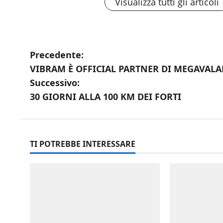
Visualizza tutti gli articoli
N
Precedente:
VIBRAM È OFFICIAL PARTNER DI MEGAVAL
a
Successivo:
v
30 GIORNI ALLA 100 KM DEI FORTI
i
g
TI POTREBBE INTERESSARE
a
z
i