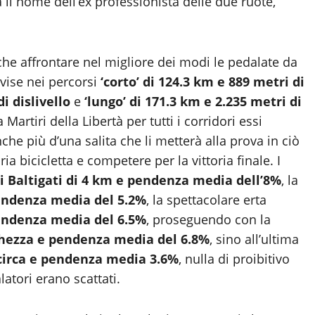
a il nome dell’ex professionista delle due ruote,
 che affrontare nel migliore dei modi le pedalate da
ivise nei percorsi
‘corto’ di 124.3 km e 889 metri di
i dislivello
e
‘lungo’ di 171.3 km e 2.235 metri di
artiri della Libertà per tutti i corridori essi
che più d’una salita che li metterà alla prova in ciò
ia bicicletta e competere per la vittoria finale. I
 Baltigati di 4 km e pendenza media dell’8%
, la
endenza media del 5.2%
, la spettacolare erta
pendenza media del 6.5%
, proseguendo con la
nghezza e pendenza media del 6.8%
, sino all’ultima
 circa e pendenza media 3.6%
, nulla di proibitivo
tori erano scattati.