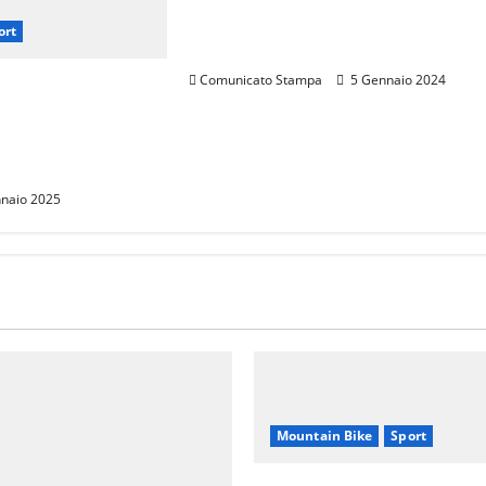
BIKE TOUR TOSCANA,
ort
CALENDARIO 2024
Comunicato Stampa
5 Gennaio 2024
rarini: Una
p per Promuovere
 Italiana nel
naio 2025
Mountain Bike
Sport