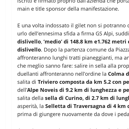
iscritti e firmato proprio dall’azienda che port
main e title sponsor della manifestazione.
E una volta indossato il gilet non si potranno
urlo dell’ennesima sfida a firma GS Alpi, sudd
dislivello
,
‘medio’ di 148.8 km e1.762 metri d
dislivello
. Dopo la partenza comune da Piazza M
affronteranno lunghi tratti pianeggianti, ma an
che meglio sanno fare: salire in sella alla propr
duellanti affronteranno nell’ordine la
Colma di
salita di
Triviero composta da km 5.2 con p
dell’
Alpe Noveis di 9.2 km di lunghezza e 
salita della
sella di Curino, di 2.7 km di lu
asperità, la
Selletta di Traversagna di 4 km
prima di giungere nuovamente da dove i pedala