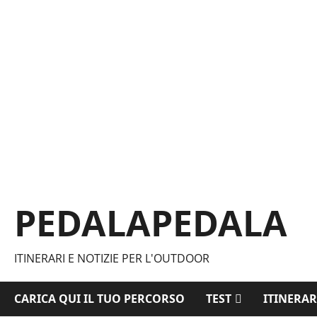
Vai
al
contenuto
PEDALAPEDALA
ITINERARI E NOTIZIE PER L'OUTDOOR
CARICA QUI IL TUO PERCORSO
TEST
ITINERAR