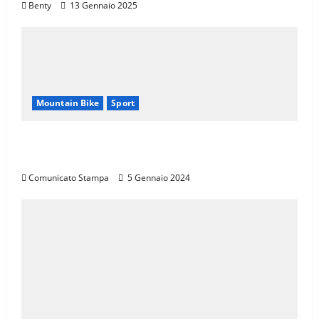
Benty
13 Gennaio 2025
Mountain Bike
Sport
CANNONDALE MOUNTAIN BIKE TOUR
TOSCANA, CALENDARIO 2024
Comunicato Stampa
5 Gennaio 2024