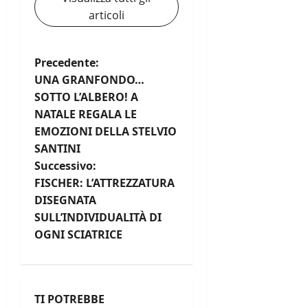
articoli
N
Precedente:
UNA GRANFONDO…
a
SOTTO L’ALBERO! A
NATALE REGALA LE
v
EMOZIONI DELLA STELVIO
i
SANTINI
Successivo:
g
FISCHER: L’ATTREZZATURA
DISEGNATA
a
SULL’INDIVIDUALITÀ DI
z
OGNI SCIATRICE
i
o
TI POTREBBE