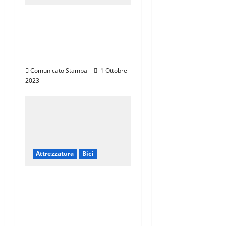
SARTO PRESENTA LA
NUOVA RASO TC, IN
CARBONIO TRI-
COMPOSITE
Comunicato Stampa
1 Ottobre
2023
Attrezzatura
Bici
VIVI I TUOI
SPOSTAMENTI IN CITTÀ
IN MODO SEMPLICE E
VELOCE