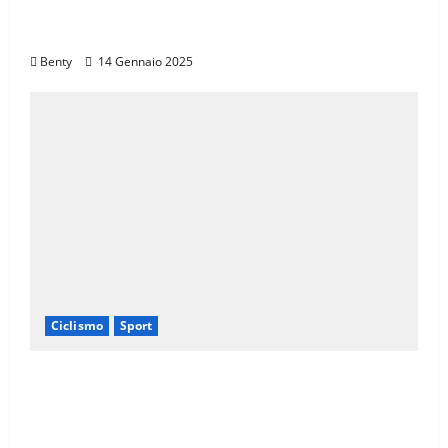
Il Giro d’Italia e il Giro Women: Spettacolo
sul Muro di Ca’ del Poggio
Benty
14 Gennaio 2025
Ciclismo
Sport
Eroica e Ferrarini: Una Partnership per
Promuovere l’Eccellenza Italiana nel
Mondo