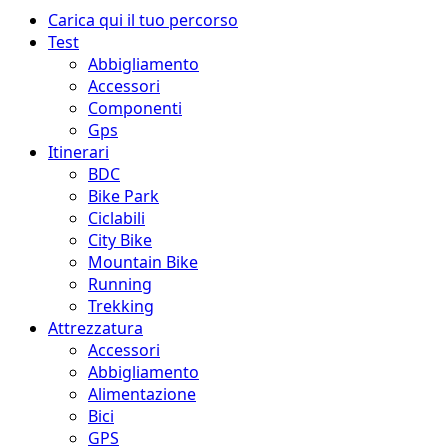
Menu
Carica qui il tuo percorso
principale
Test
Abbigliamento
Accessori
Componenti
Gps
Itinerari
BDC
Bike Park
Ciclabili
City Bike
Mountain Bike
Running
Trekking
Attrezzatura
Accessori
Abbigliamento
Alimentazione
Bici
GPS