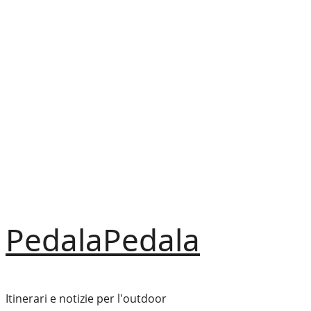
Vai
al
contenuto
PedalaPedala
Itinerari e notizie per l'outdoor