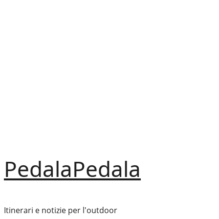
Vai
al
contenuto
PedalaPedala
Itinerari e notizie per l'outdoor