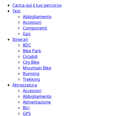
Menu
Carica qui il tuo percorso
principale
Test
Abbigliamento
Accessori
Componenti
Gps
Itinerari
BDC
Bike Park
Ciclabili
City Bike
Mountain Bike
Running
Trekking
Attrezzatura
Accessori
Abbigliamento
Alimentazione
Bici
GPS