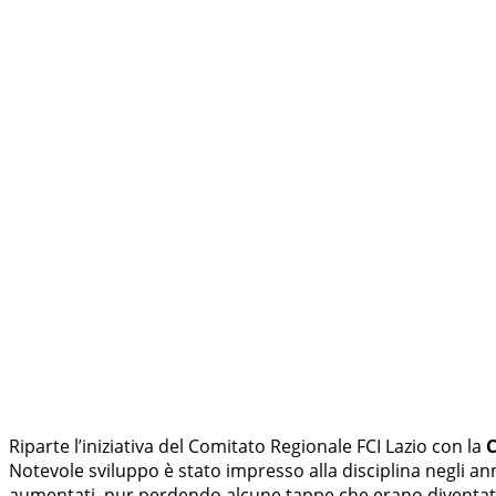
Riparte l’iniziativa del Comitato Regionale FCI Lazio con la
Notevole sviluppo è stato impresso alla disciplina negli an
aumentati, pur perdendo alcune tappe che erano diventate