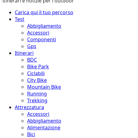
Itinerari e notizie per l'outdoor
Menu
Carica qui il tuo percorso
principale
Test
Abbigliamento
Accessori
Componenti
Gps
Itinerari
BDC
Bike Park
Ciclabili
City Bike
Mountain Bike
Running
Trekking
Attrezzatura
Accessori
Abbigliamento
Alimentazione
Bici