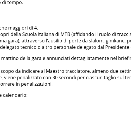
o di tempo.
che maggiori di 4.
 propri della Scuola Italiana di MTB (affidando il ruolo di tr
ara), attraverso l’ausilio di porte da slalom, gimkane, pettin
/delegato tecnico o altro personale delegato dal Presidente d
ati il mattino della gara e annunciati dettagliatamente nel bri
lo scopo da indicare al Maestro tracciatore, almeno due sett
te, viene penalizzato con 30 secondi per ciascun taglio sul te
orrere in penalizzazioni.
te calendario: