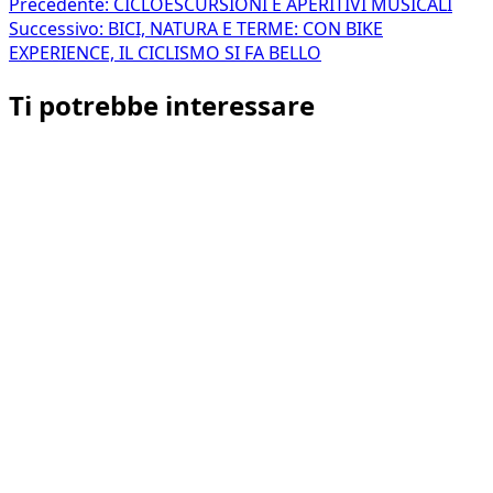
Navigazione
Precedente:
CICLOESCURSIONI E APERITIVI MUSICALI
Successivo:
BICI, NATURA E TERME: CON BIKE
articolo
EXPERIENCE, IL CICLISMO SI FA BELLO
Ti potrebbe interessare