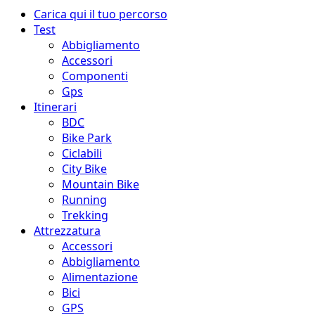
Menu
Carica qui il tuo percorso
principale
Test
Abbigliamento
Accessori
Componenti
Gps
Itinerari
BDC
Bike Park
Ciclabili
City Bike
Mountain Bike
Running
Trekking
Attrezzatura
Accessori
Abbigliamento
Alimentazione
Bici
GPS