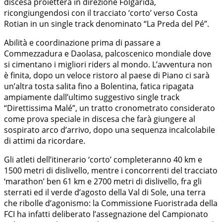
discesa proietterà in direzione Folgarida,
ricongiungendosi con il tracciato ‘corto’ verso Costa
Rotian in un single track denominato “La Preda del Pé”.
Abilità e coordinazione prima di passare a
Commezzadura e Daolasa, palcoscenico mondiale dove
si cimentano i migliori riders al mondo. L’avventura non
è finita, dopo un veloce ristoro al paese di Piano ci sarà
un’altra tosta salita fino a Bolentina, fatica ripagata
ampiamente dall’ultimo suggestivo single track
“Direttissima Malé”, un tratto cronometrato considerato
come prova speciale in discesa che farà giungere al
sospirato arco d’arrivo, dopo una sequenza incalcolabile
di attimi da ricordare.
Gli atleti dell’itinerario ‘corto’ completeranno 40 km e
1500 metri di dislivello, mentre i concorrenti del tracciato
‘marathon’ ben 61 km e 2700 metri di dislivello, fra gli
sterrati ed il verde d’agosto della Val di Sole, una terra
che ribolle d’agonismo: la Commissione Fuoristrada della
FCI ha infatti deliberato l’assegnazione del Campionato