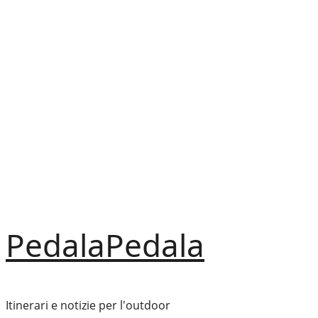
Vai
al
contenuto
PedalaPedala
Itinerari e notizie per l'outdoor