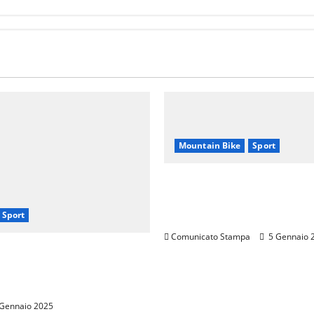
Mountain Bike
Sport
CANNONDALE MOUNTAI
TOUR TOSCANA, CALEN
Sport
2024
Comunicato Stampa
5 Gennaio 
errarini: Una
hip per Promuovere
nza Italiana nel Mondo
Gennaio 2025