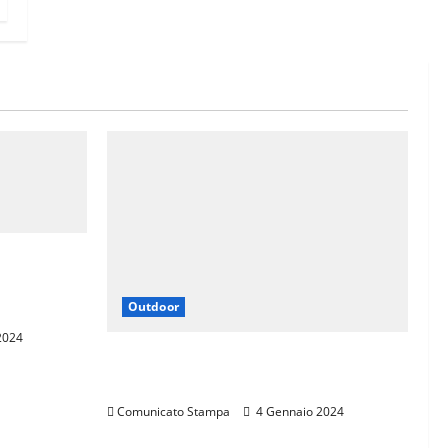
N BIKE
DARIO
Outdoor
2024
LA SPORTIVA È SPONSOR DI
TROFEO SKI ALP 4 VALLI
Comunicato Stampa
4 Gennaio 2024