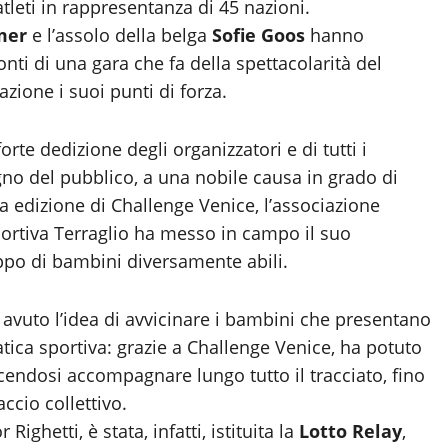
atleti in rappresentanza di 45 nazioni.
mer
e l’assolo della belga
Sofie Goos
hanno
onti di una gara che fa della spettacolarità del
zione i suoi punti di forza.
rte dedizione degli organizzatori e di tutti i
egno del pubblico, a una nobile causa in grado di
da edizione di Challenge Venice, l’associazione
portiva Terraglio ha messo in campo il suo
uppo di bambini diversamente abili.
ha avuto l’idea di avvicinare i bambini che presentano
ratica sportiva: grazie a Challenge Venice, ha potuto
facendosi accompagnare lungo tutto il tracciato, fino
accio collettivo.
ighetti, è stata, infatti, istituita la
Lotto Relay
,