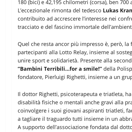
180 (bici) e 42,195 chilometri (corsa), ben 700 
L’eccezionale rimonta del tedesco
Lukas Kra
contribuito ad accrescere l’interesse nei confr
tracciato e del fascino immortale dell’ambienta
Quel che resta ancor più impresso è, però, la fo
partecipanti alla Lotto Relay, insieme al sost
unire sport e solidarietà. Presente alla secon
“Bambini Terribili…for a smile!”
della Polis
fondatore, Pierluigi Righetti, insieme a un gr
Il dottor Righetti, psicoterapeuta e triatleta, 
disabilità fisiche o mentali anche gravi alla p
coinvolgere i suoi giovani aspiranti triatleti, 
a tagliare il traguardo tutti insieme in un abbr
A supporto dell’associazione fondata dal dottor R