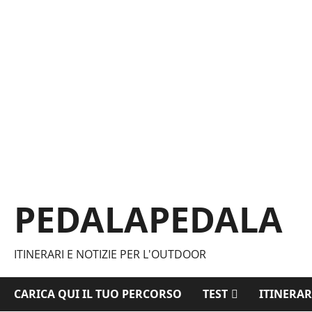
Vai
al
contenuto
PEDALAPEDALA
ITINERARI E NOTIZIE PER L'OUTDOOR
CARICA QUI IL TUO PERCORSO
TEST
ITINERAR