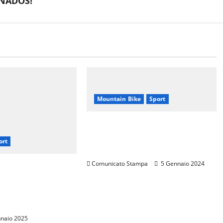
ONADOS!
Mountain Bike
Sport
CANNONDALE MOUNTAIN
BIKE TOUR TOSCANA,
ort
CALENDARIO 2024
Comunicato Stampa
5 Gennaio 2024
rarini: Una
p per Promuovere
 Italiana nel
naio 2025