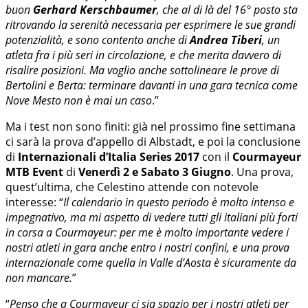
buon
Gerhard Kerschbaumer
, che al di là del 16° posto sta
ritrovando la serenità necessaria per esprimere le sue grandi
potenzialità, e sono contento anche di
Andrea Tiberi
, un
atleta fra i più seri in circolazione, e che merita davvero di
risalire posizioni. Ma voglio anche sottolineare le prove di
Bertolini e Berta: terminare davanti in una gara tecnica come
Nove Mesto non è mai un caso
.”
Ma i test non sono finiti: già nel prossimo fine settimana
ci sarà la prova d’appello di Albstadt, e poi la conclusione
di
Internazionali d’Italia Series 2017
con il
Courmayeur
MTB Event
di
Venerdì 2 e Sabato 3 Giugno
. Una prova,
quest’ultima, che Celestino attende con notevole
interesse: “
Il calendario in questo periodo è molto intenso e
impegnativo, ma mi aspetto di vedere tutti gli italiani più forti
in corsa a Courmayeur: per me è molto importante vedere i
nostri atleti in gara anche entro i nostri confini, e una prova
internazionale come quella in Valle d’Aosta è sicuramente da
non mancare.
”
“
Penso che a Courmayeur ci sia spazio per i nostri atleti per