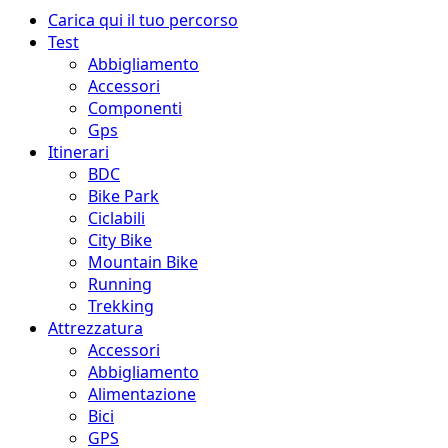
Menu
Carica qui il tuo percorso
principale
Test
Abbigliamento
Accessori
Componenti
Gps
Itinerari
BDC
Bike Park
Ciclabili
City Bike
Mountain Bike
Running
Trekking
Attrezzatura
Accessori
Abbigliamento
Alimentazione
Bici
GPS