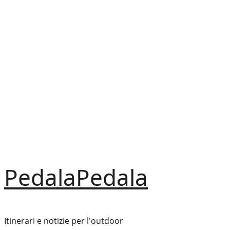
Vai
al
contenuto
PedalaPedala
Itinerari e notizie per l'outdoor