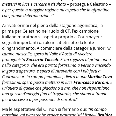
mettersi in luce e cercare il risultato
– prosegue Celestino –
e per questo a maggior ragione mi aspetto che la affrontino
con grande determinazione
.”
Arrivati ormai nel pieno della stagione agonistica, la
prima per Celestino nel ruolo di CT, l’ex campione
italiano marathon si aspetta proprio a Courmayeur
segnali importanti da alcuni atleti sotto la lente
d’ingrandimento. A cominciare dalla categoria Junior: “
In
campo maschile, spero in Valle d’Aosta di rivedere
protagonista
Zaccaria Toccoli
. E’ un ragazzo al primo anno
nella categoria, che era partito fortissimo a Verona vincendo
la gara d’apertura, e spero di ritrovarlo con i più forti a
Courmayeur. In campo femminile, dietro a una
Marika Tovo
fortissima, spero possa mettersi in luce
Francesca Baroni
. E’
un’atleta di quelle che piacciono a me, che non risparmiano
una goccia d’energia fino al traguardo, che stiano lottando
per il successo o per posizioni di rincalzo
.”
Ma le aspettative del CT non si fermano qui:
“In campo
maschile, mi piacerebbe vedere protagonisti i fratelli
Braidot
,