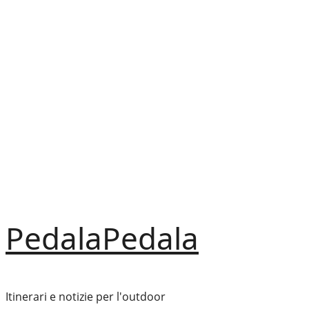
Vai
al
contenuto
PedalaPedala
Itinerari e notizie per l'outdoor