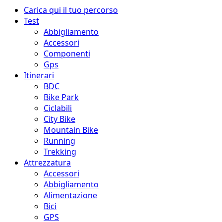
Menu
Carica qui il tuo percorso
principale
Test
Abbigliamento
Accessori
Componenti
Gps
Itinerari
BDC
Bike Park
Ciclabili
City Bike
Mountain Bike
Running
Trekking
Attrezzatura
Accessori
Abbigliamento
Alimentazione
Bici
GPS