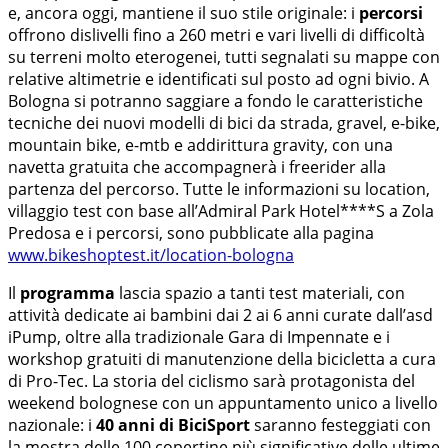
e, ancora oggi, mantiene il suo stile originale: i
percorsi
offrono dislivelli fino a 260 metri e vari livelli di difficoltà
su terreni molto eterogenei, tutti segnalati su mappe con
relative altimetrie e identificati sul posto ad ogni bivio. A
Bologna si potranno saggiare a fondo le caratteristiche
tecniche dei nuovi modelli di bici da strada, gravel, e-bike,
mountain bike, e-mtb e addirittura gravity, con una
navetta gratuita che accompagnerà i freerider alla
partenza del percorso. Tutte le informazioni su location,
villaggio test con base all’Admiral Park Hotel****S a Zola
Predosa e i percorsi, sono pubblicate alla pagina
www.bikeshoptest.it/location-bologna
Il
programma
lascia spazio a tanti test materiali, con
attività dedicate ai bambini dai 2 ai 6 anni curate dall’asd
iPump, oltre alla tradizionale Gara di Impennate e i
workshop gratuiti di manutenzione della bicicletta a cura
di Pro-Tec. La storia del ciclismo sarà protagonista del
weekend bolognese con un appuntamento unico a livello
nazionale: i
40 anni di BiciSport
saranno festeggiati con
la mostra delle 100 copertine più significative delle ultime