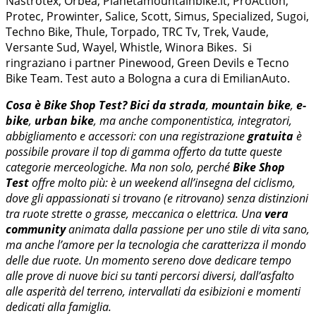
Nastrotex, Orbea, Pianetamountainbike.it, ProAction,
Protec, Prowinter, Salice, Scott, Simus, Specialized, Sugoi,
Techno Bike, Thule, Torpado, TRC Tv, Trek, Vaude,
Versante Sud, Wayel, Whistle, Winora Bikes. Si
ringraziano i partner Pinewood, Green Devils e Tecno
Bike Team. Test auto a Bologna a cura di EmilianAuto.
Cosa è Bike Shop Test?
Bici da strada
,
mountain bike
,
e-
bike
,
urban bike
, ma anche componentistica, integratori,
abbigliamento e accessori: con una registrazione
gratuita
è
possibile provare il top di gamma offerto da tutte queste
categorie merceologiche. Ma non solo, perché
Bike Shop
Test
offre molto più: è un weekend all’insegna del ciclismo,
dove gli appassionati si trovano (e ritrovano) senza distinzioni
tra ruote strette o grasse, meccanica o elettrica. Una
vera
community
animata dalla passione per uno stile di vita sano,
ma anche l’amore per la tecnologia che caratterizza il mondo
delle due ruote. Un momento sereno dove dedicare tempo
alle prove di nuove bici su tanti percorsi diversi, dall’asfalto
alle asperità del terreno, intervallati da
esibizioni e momenti
dedicati alla famiglia.