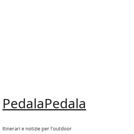
Vai
al
contenuto
PedalaPedala
Itinerari e notizie per l'outdoor