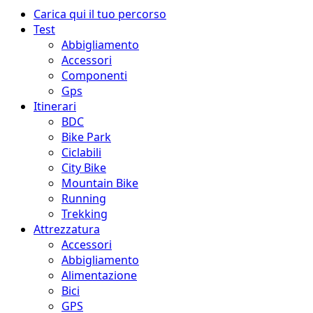
Menu
Carica qui il tuo percorso
principale
Test
Abbigliamento
Accessori
Componenti
Gps
Itinerari
BDC
Bike Park
Ciclabili
City Bike
Mountain Bike
Running
Trekking
Attrezzatura
Accessori
Abbigliamento
Alimentazione
Bici
GPS