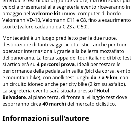
effettuare test di bici di grande valore, ma non solo: i più
veloci a presentarsi alla segreteria evento riceveranno in
omaggio nel
welcome kit
i nuovi computer di bordo
Velomann VD-10, Velomann C11 e C8, fino a esaurimento
scorte (valore cadauno da € 23 a € 50).
Montecatini è un luogo prediletto per le due ruote,
destinazione di tanti viaggi cicloturistici, anche per tour
operator internazionali, grazie alla bellezza mozzafiato
del panorama. La terza tappa del tour italiano di bike test
si articolerà su
4 percorsi prova
, ideali per testare le
performance della pedalata in salita (bici da corsa, e-mtb
e mountain bike), con anelli test lunghi
da 7 a 9 km
, con
un circuito idoneo anche per city bike (2 km su asfalto).
La segreteria evento sarà situata presso l’
Hotel
Belvedere
, al piano terra, di fronte al villaggio test dove
esporranno circa
40 marchi
del mercato ciclistico.
Informazioni sull'autore