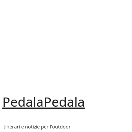
Vai
al
contenuto
PedalaPedala
Itinerari e notizie per l'outdoor