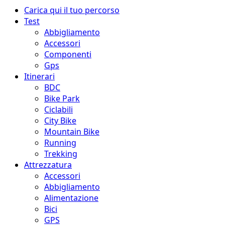
Menu
Carica qui il tuo percorso
principale
Test
Abbigliamento
Accessori
Componenti
Gps
Itinerari
BDC
Bike Park
Ciclabili
City Bike
Mountain Bike
Running
Trekking
Attrezzatura
Accessori
Abbigliamento
Alimentazione
Bici
GPS