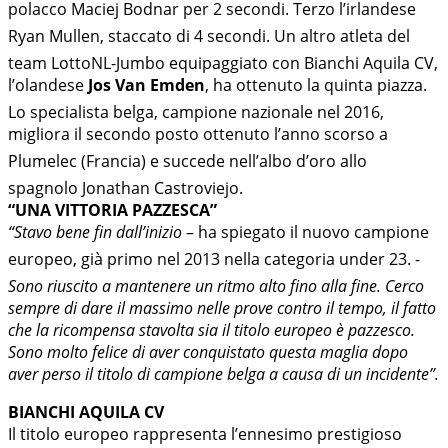
polacco Maciej Bodnar per 2 secondi. Terzo l’irlandese
Ryan Mullen, staccato di 4 secondi. Un altro atleta del
team LottoNL-Jumbo equipaggiato con Bianchi Aquila CV,
l’olandese
Jos Van Emden
, ha ottenuto la quinta piazza.
Lo specialista belga, campione nazionale nel 2016,
migliora il secondo posto ottenuto l’anno scorso a
Plumelec (Francia) e succede nell’albo d’oro allo
spagnolo Jonathan Castroviejo.
“UNA VITTORIA PAZZESCA”
“Stavo bene fin dall’inizio
 – ha spiegato il nuovo campione
europeo, già primo nel 2013 nella categoria under 23. -
Sono riuscito a mantenere un ritmo alto fino alla fine. Cerco
sempre di dare il massimo nelle prove contro il tempo, il fatto
che la ricompensa stavolta sia il titolo europeo è pazzesco.
Sono molto felice di aver conquistato questa maglia dopo
aver perso il titolo di campione belga a causa di un incidente”.
BIANCHI AQUILA CV
Il titolo europeo rappresenta l’ennesimo prestigioso