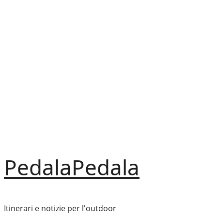
Vai
al
contenuto
PedalaPedala
Itinerari e notizie per l'outdoor