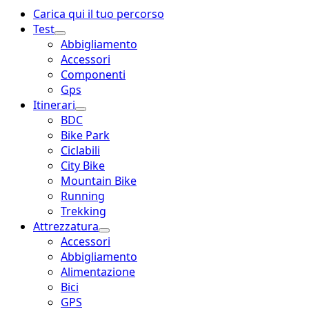
Menu
Carica qui il tuo percorso
principale
Test
Abbigliamento
Accessori
Componenti
Gps
Itinerari
BDC
Bike Park
Ciclabili
City Bike
Mountain Bike
Running
Trekking
Attrezzatura
Accessori
Abbigliamento
Alimentazione
Bici
GPS