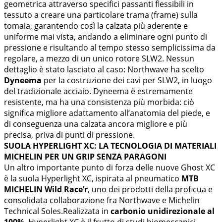
geometrica attraverso specifici passanti flessibili in
tessuto a creare una particolare trama (frame) sulla
tomaia, garantendo così la calzata più aderente e
uniforme mai vista, andando a eliminare ogni punto di
pressione e risultando al tempo stesso semplicissima da
regolare, a mezzo di un unico rotore SLW2. Nessun
dettaglio è stato lasciato al caso: Northwave ha scelto
Dyneema
per la costruzione dei cavi per SLW2, in luogo
del tradizionale acciaio. Dyneema è estremamente
resistente, ma ha una consistenza più morbida: ciò
significa migliore adattamento all’anatomia del piede, e
di conseguenza una calzata ancora migliore e più
precisa, priva di punti di pressione.
SUOLA HYPERLIGHT XC: LA TECNOLOGIA DI MATERIALI
MICHELIN PER UN GRIP SENZA PARAGONI
Un altro importante punto di forza delle nuove Ghost XC
è la suola Hyperlight XC, ispirata al pneumatico
MTB
MICHELIN Wild Race’r
, uno dei prodotti della proficua e
consolidata collaborazione fra Northwave e Michelin
Technical Soles.Realizzata in
carbonio unidirezionale al