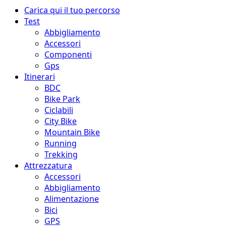
Menu
Carica qui il tuo percorso
principale
Test
Abbigliamento
Accessori
Componenti
Gps
Itinerari
BDC
Bike Park
Ciclabili
City Bike
Mountain Bike
Running
Trekking
Attrezzatura
Accessori
Abbigliamento
Alimentazione
Bici
GPS