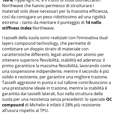
100%
, Hyperlight XC è il frutto di studi biomeccanici
Northwave che hanno permesso di strutturare i
materiali solo dove necessari per la massima efficienza,
così da coniugare un peso ridottissimo ad una rigidità
estrema – tanto da meritare il punteggio di
14 nello
stiffness index
Northwave.
I tasselli della suola sono realizzati con l’innovativa dual
layers compound technology, che permette di
combinare un doppio strato di materiale con
caratteristiche differenti, legati atomo per atomo per
ottenere superiore flessibilità, stabilità ed aderenza: il
primo garantisce la massima flessibilità, lavorando come
una sospensione indipendente, mentre il secondo è più
solido e resistente, per garantire una migliore trazione.
Tasselli aggressivi in punta e sul tallone contribuiscono a
una prestazione ideale in trazione, mentre la stabilità è
garantita dai tasselli laterali, fusi nella struttura della
suola per una resistenza senza precedenti: lo speciale
OC
compound
di Michelin è infatti il 28% più resistente
all’usura rispetto al TPU.