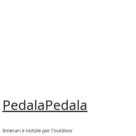
Vai
al
contenuto
PedalaPedala
Itinerari e notizie per l'outdoor