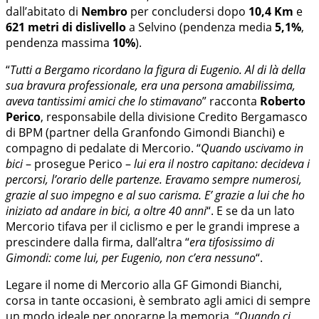
dall’abitato di
Nembro
per concludersi dopo
10,4 Km
e
621 metri di dislivello
a Selvino (pendenza media
5,1%
,
pendenza massima
10%
).
“
Tutti a Bergamo ricordano la figura di Eugenio. Al di là della
sua bravura professionale, era una persona amabilissima,
aveva tantissimi amici che lo stimavano
” racconta
Roberto
Perico
, responsabile della divisione Credito Bergamasco
di BPM (partner della Granfondo Gimondi Bianchi) e
compagno di pedalate di Mercorio. “
Quando uscivamo in
bici
– prosegue Perico –
lui era il nostro capitano: decideva i
percorsi, l’orario delle partenze. Eravamo sempre numerosi,
grazie al suo impegno e al suo carisma. E’ grazie a lui che ho
iniziato ad andare in bici, a oltre 40 anni
“. E se da un lato
Mercorio tifava per il ciclismo e per le grandi imprese a
prescindere dalla firma, dall’altra “
era tifosissimo di
Gimondi: come lui, per Eugenio, non c’era nessuno
“.
Legare il nome di Mercorio alla GF Gimondi Bianchi,
corsa in tante occasioni, è sembrato agli amici di sempre
un modo ideale per onorarne la memoria. “
Quando ci