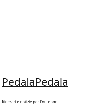
Vai
al
contenuto
PedalaPedala
Itinerari e notizie per l'outdoor