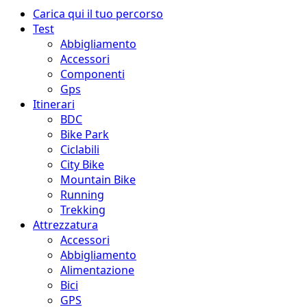
Menu
Carica qui il tuo percorso
principale
Test
Abbigliamento
Accessori
Componenti
Gps
Itinerari
BDC
Bike Park
Ciclabili
City Bike
Mountain Bike
Running
Trekking
Attrezzatura
Accessori
Abbigliamento
Alimentazione
Bici
GPS