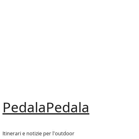
Vai
al
contenuto
PedalaPedala
Itinerari e notizie per l'outdoor