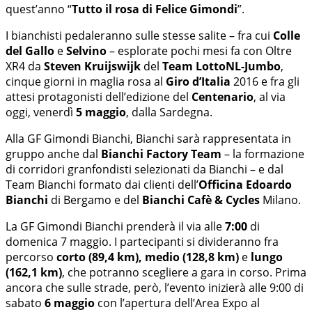
quest’anno “
Tutto il rosa di Felice Gimondi
”.
I bianchisti pedaleranno sulle stesse salite – fra cui
Colle
del Gallo
e
Selvino
– esplorate pochi mesi fa con Oltre
XR4 da
Steven Kruijswijk
del
Team LottoNL-Jumbo
,
cinque giorni in maglia rosa al
Giro d’Italia
2016 e fra gli
attesi protagonisti dell’edizione del
Centenario
, al via
oggi, venerdì
5 maggio
, dalla Sardegna.
Alla GF Gimondi Bianchi, Bianchi sarà rappresentata in
gruppo anche dal
Bianchi Factory Team
– la formazione
di corridori granfondisti selezionati da Bianchi – e dal
Team Bianchi formato dai clienti dell’
Officina Edoardo
Bianchi
di Bergamo e del
Bianchi Cafè & Cycles
Milano.
La GF Gimondi Bianchi prenderà il via alle
7:00
di
domenica 7 maggio. I partecipanti si divideranno fra
percorso
corto (89,4 km), medio (128,8 km)
e
lungo
(162,1 km)
, che potranno scegliere a gara in corso. Prima
ancora che sulle strade, però, l’evento inizierà alle 9:00 di
sabato
6 maggio
con l’apertura dell’Area Expo al