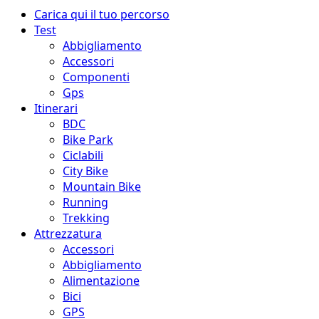
Menu
Carica qui il tuo percorso
principale
Test
Abbigliamento
Accessori
Componenti
Gps
Itinerari
BDC
Bike Park
Ciclabili
City Bike
Mountain Bike
Running
Trekking
Attrezzatura
Accessori
Abbigliamento
Alimentazione
Bici
GPS