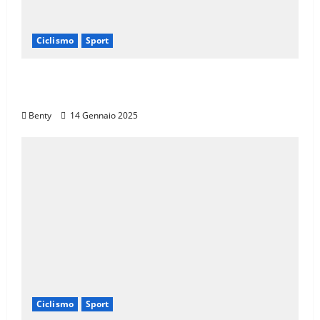
Ciclismo
Sport
Il Giro d’Italia e il Giro Women: Spettacolo
sul Muro di Ca’ del Poggio
Benty
14 Gennaio 2025
Ciclismo
Sport