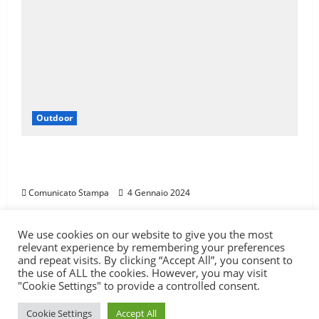
Outdoor
LA SPORTIVA È SPONSOR DI TROFEO SKI
ALP 4 VALLI
Comunicato Stampa
4 Gennaio 2024
We use cookies on our website to give you the most
Carica qui il tuo percorso
Test
Itinerari
relevant experience by remembering your preferences
and repeat visits. By clicking “Accept All”, you consent to
Attrezzatura
Sport
Outdoor
Libri
WikiPedala
the use of ALL the cookies. However, you may visit
Contatti
"Cookie Settings" to provide a controlled consent.
Copyright © All rights reserved.
|
MoreNews
di AF
Cookie Settings
Accept All