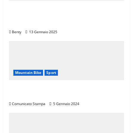
Eroica e Ferrarini: Una Partnership per
Promuovere l’Eccellenza Italiana nel
Mondo
Benty
13 Gennaio 2025
Mountain Bike
Sport
CANNONDALE MOUNTAIN BIKE TOUR
TOSCANA, CALENDARIO 2024
Comunicato Stampa
5 Gennaio 2024