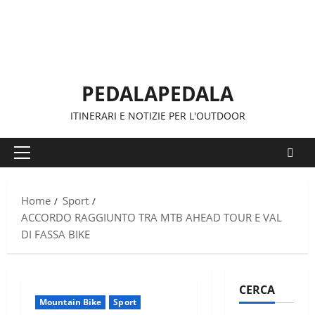
Vai
al
contenuto
PEDALAPEDALA
ITINERARI E NOTIZIE PER L'OUTDOOR
Menu
principale
Home
Sport
ACCORDO RAGGIUNTO TRA MTB AHEAD TOUR E VAL
DI FASSA BIKE
CERCA
Mountain Bike
Sport