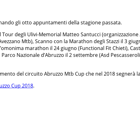
mando gli otto appuntamenti della stagione passata.
 Tour degli Ulivi-Memorial Matteo Santucci (organizzazione A
Avezzano Mtb), Scanno con la Marathon degli Stazzi il 3 gi
l’omonima marathon il 24 giugno (Functional Fit Chieti), Cas
arco Nazionale d’Abruzzo il 2 settembre (Asd Pescasseroli) 
amento del circuito Abruzzo Mtb Cup che nel 2018 segnerà la
uzzo Cup 2018
.