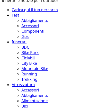
Itinerari e notizie per l'outdoor
Menu
Carica qui il tuo percorso
principale
Test
Abbigliamento
Accessori
Componenti
Gps
Itinerari
BDC
Bike Park
Ciclabili
City Bike
Mountain Bike
Running
Trekking
Attrezzatura
Accessori
Abbigliamento
Alimentazione
Bici