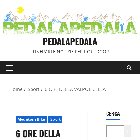
Vai
al
contenuto
PEDALAPEDALA
ITINERARI E NOTIZIE PER L'OUTDOOR
Menu
principale
Home
Sport
6 ORE DELLA VALPOLICELLA
CERCA
Mountain Bike
Sport
6 ORE DELLA
Cerca