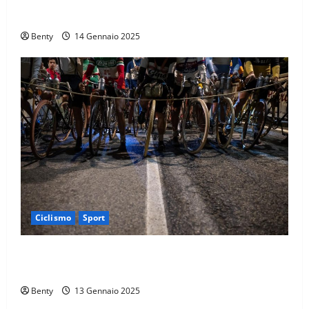
di Ca’ del Poggio
Benty
14 Gennaio 2025
Ciclismo
Sport
Eroica e Ferrarini: Una Partnership per Promuovere
l’Eccellenza Italiana nel Mondo
Benty
13 Gennaio 2025