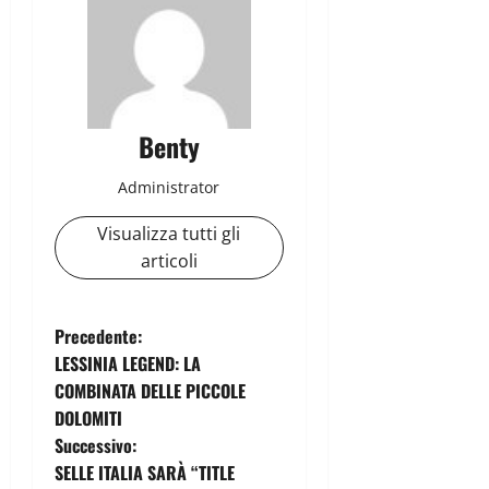
Benty
Administrator
Visualizza tutti gli
articoli
N
Precedente:
LESSINIA LEGEND: LA
a
COMBINATA DELLE PICCOLE
DOLOMITI
v
Successivo:
i
SELLE ITALIA SARÀ “TITLE