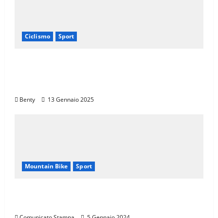
Ciclismo
Sport
Eroica e Ferrarini: Una Partnership per
Promuovere l’Eccellenza Italiana nel
Mondo
Benty
13 Gennaio 2025
Mountain Bike
Sport
CANNONDALE MOUNTAIN BIKE TOUR
TOSCANA, CALENDARIO 2024
Comunicato Stampa
5 Gennaio 2024