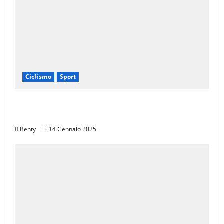
Ciclismo
Sport
Il Giro d’Italia e il Giro Women: Spettacolo
sul Muro di Ca’ del Poggio
Benty
14 Gennaio 2025