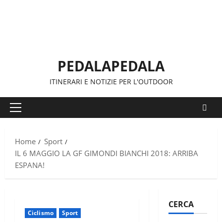
Vai
al
contenuto
PEDALAPEDALA
ITINERARI E NOTIZIE PER L'OUTDOOR
Menu
principale
Home
Sport
IL 6 MAGGIO LA GF GIMONDI BIANCHI 2018: ARRIBA
ESPANA!
CERCA
Ciclismo
Sport