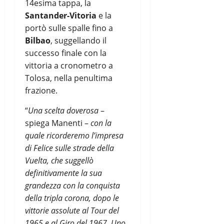
14esima tappa, la
Santander-Vitoria
e la
portò sulle spalle fino a
Bilbao
, suggellando il
successo finale con la
vittoria a cronometro a
Tolosa, nella penultima
frazione.
“
Una scelta doverosa
–
spiega Manenti –
con la
quale ricorderemo l’impresa
di Felice sulle strade della
Vuelta, che suggellò
definitivamente la sua
grandezza con la conquista
della tripla corona, dopo le
vittorie assolute al Tour del
1965 e al Giro del 1967. Uno