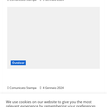
Outdoor
LA SPORTIVA È SPONSOR DI TROFEO SKI
ALP 4 VALLI
Comunicato Stampa
4 Gennaio 2024
We use cookies on our website to give you the most
Carica qui il tuo percorso
Test
Itinerari
relevant experience by remembering your preferences