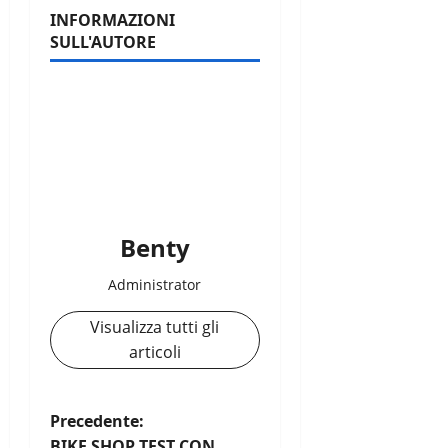
INFORMAZIONI
SULL'AUTORE
Benty
Administrator
Visualizza tutti gli
articoli
N
Precedente:
BIKE SHOP TEST CON