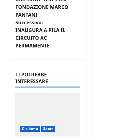
a
FONDAZIONE MARCO
PANTANI
v
Successivo:
i
INAUGURA A PILA IL
CIRCUITO XC
g
PERMAMENTE
a
z
TI POTREBBE
INTERESSARE
i
o
n
e
Ciclismo
Sport
a