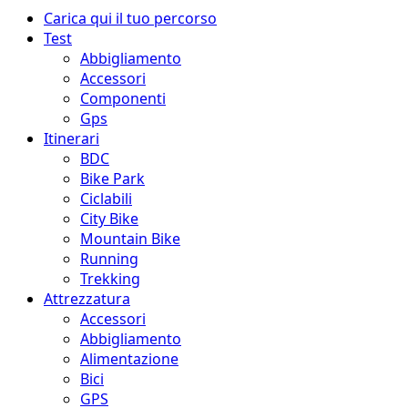
Menu
Carica qui il tuo percorso
principale
Test
Abbigliamento
Accessori
Componenti
Gps
Itinerari
BDC
Bike Park
Ciclabili
City Bike
Mountain Bike
Running
Trekking
Attrezzatura
Accessori
Abbigliamento
Alimentazione
Bici
GPS