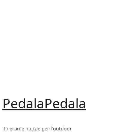
Vai
al
contenuto
PedalaPedala
Itinerari e notizie per l'outdoor