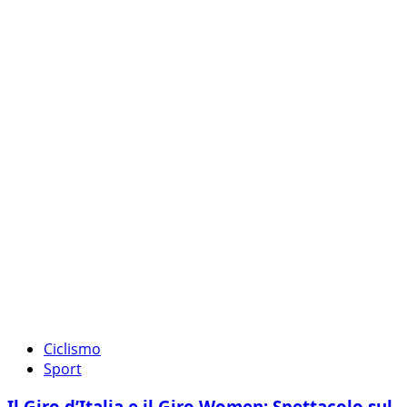
Ciclismo
Sport
Il Giro d’Italia e il Giro Women: Spettacolo sul