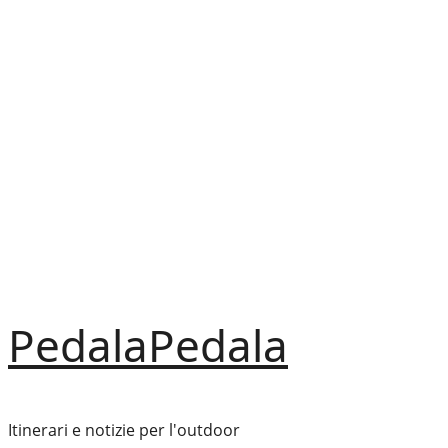
Vai
al
contenuto
PedalaPedala
Itinerari e notizie per l'outdoor