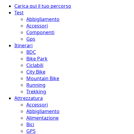
Menu
Carica qui il tuo percorso
principale
Test
Abbigliamento
Accessori
Componenti
Gps
Itinerari
BDC
Bike Park
Ciclabili
City Bike
Mountain Bike
Running
Trekking
Attrezzatura
Accessori
Abbigliamento
Alimentazione
Bici
GPS